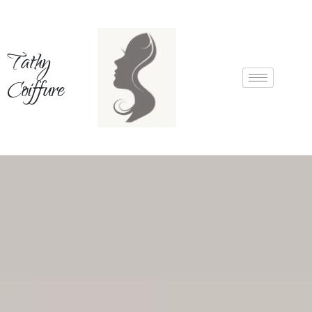
Tathy
Coiffure